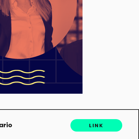
ario
LINK