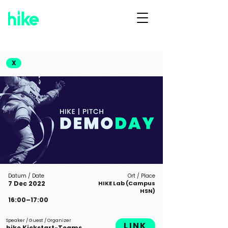
X
Datum / Date
Ort / Place
7 Dec 2022
HIKE Lab (Campus
HSN)
16:00–17:00
Speaker / Guest / Organizer
LINK
hike Kickstart-Teams