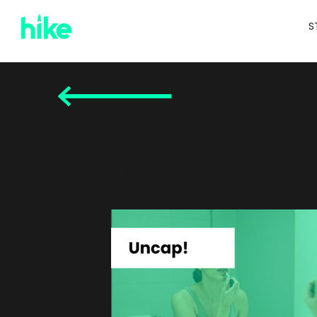
S
< Back